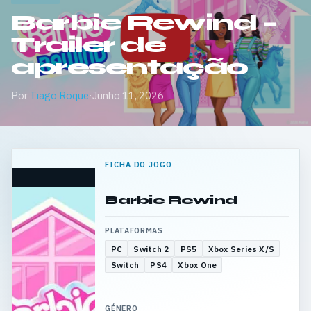
Barbie Rewind –
Trailer de
apresentação
Por
Tiago Roque
·
Junho 11, 2026
FICHA DO JOGO
Barbie Rewind
PLATAFORMAS
PC
Switch 2
PS5
Xbox Series X/S
Switch
PS4
Xbox One
GÉNERO