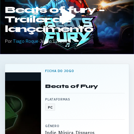
Beats of fury –
Trailer de
lançamento
Por
Tiago Roque
·
Junho 12, 2026
FICHA DO JOGO
Beats of Fury
PLATAFORMAS
PC
GÉNERO
Indie, Música, Disparos