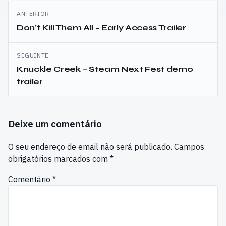
Navegação
ANTERIOR
de
Don’t Kill Them All – Early Access Trailer
artigos
SEGUINTE
Knuckle Creek – Steam Next Fest demo
trailer
Deixe um comentário
O seu endereço de email não será publicado.
Campos
obrigatórios marcados com
*
Comentário
*