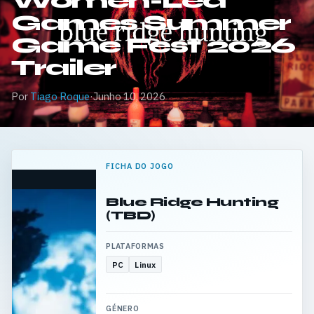
Women-Led
Games Summer
Game Fest 2026
Trailer
Por
Tiago Roque
·
Junho 10, 2026
FICHA DO JOGO
Blue Ridge Hunting
(TBD)
PLATAFORMAS
PC
Linux
GÉNERO