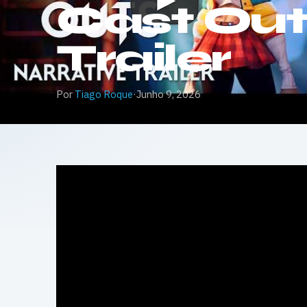
Cast Out
Trailer
Por
Tiago Roque
·
Junho 9, 2026