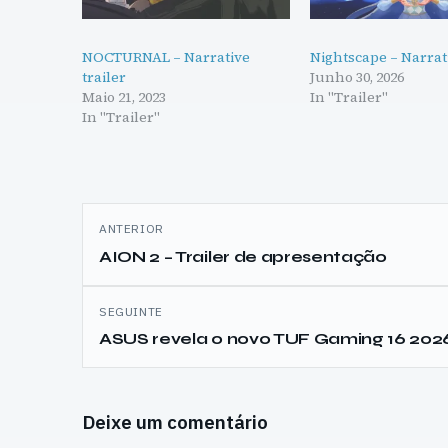
NOCTURNAL – Narrative
Nightscape – Narrat
trailer
Junho 30, 2026
Maio 21, 2023
In "Trailer"
In "Trailer"
Navegação
ANTERIOR
de
AION 2 – Trailer de apresentação
artigos
SEGUINTE
ASUS revela o novo TUF Gaming 16 202
Deixe um comentário