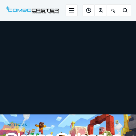
Saltar
para
Menu
Pesqu
Roleta
Descobrir
Ofertas
o
de
jogos
de
conteúdo
jogos
com
chaves
IA
NOTÍCIAS