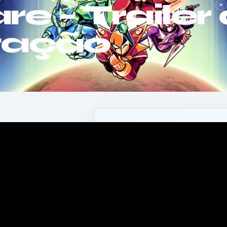
e – Trailer
tação