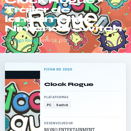
Clock Rogue –
Trailer de
lançamento
Nintendo Switch
Por
Tiago Roque
·
Junho 18, 2026
FICHA DO JOGO
Clock Rogue
PLATAFORMAS
PC
Switch
DESENVOLVEDOR
MONO ENTERTAINMENT