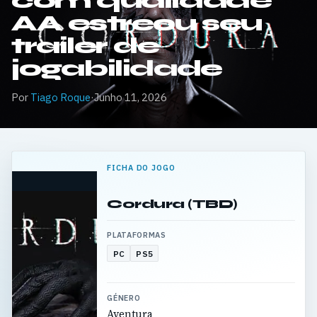
com qualidade
AA estreou seu
trailer de
jogabilidade
Por
Tiago Roque
·
Junho 11, 2026
FICHA DO JOGO
Cordura (TBD)
PLATAFORMAS
PC
PS5
GÉNERO
Aventura