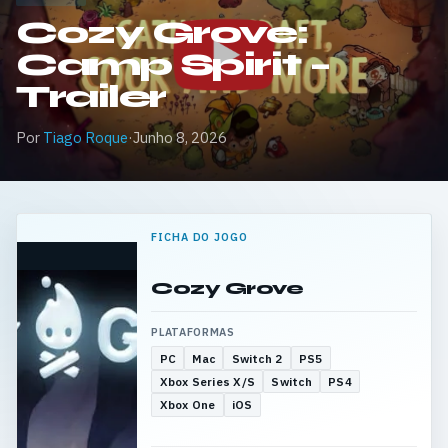
Cozy Grove:
Camp Spirit –
Trailer
Por
Tiago Roque
·
Junho 8, 2026
FICHA DO JOGO
Cozy Grove
PLATAFORMAS
PC
Mac
Switch 2
PS5
Xbox Series X/S
Switch
PS4
Xbox One
iOS