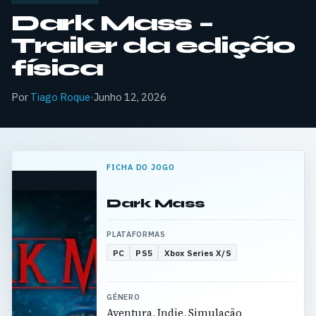
Dark Mass –
Trailer da edição
física
Por
Tiago Roque
·
Junho 12, 2026
FICHA DO JOGO
Dark Mass
PLATAFORMAS
PC
PS5
Xbox Series X/S
GÉNERO
Aventura, Indie, Simulação