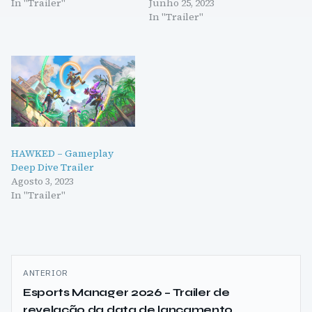
In "Trailer"
Junho 25, 2023
In "Trailer"
HAWKED – Gameplay
Deep Dive Trailer
Agosto 3, 2023
In "Trailer"
Navegação
ANTERIOR
de
Esports Manager 2026 – Trailer de
revelação da data de lançamento