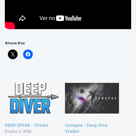
Share this:
DEEP DIVER – Trailer
Synapse – Deep Dive
Junho 3, 2026
Trailer