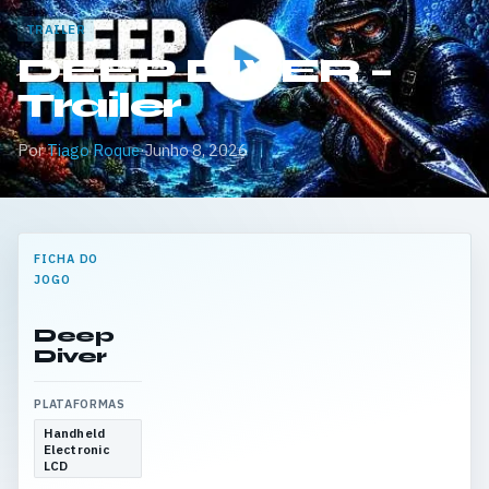
TRAILER
DEEP DIVER –
Trailer
Por
Tiago Roque
·
Junho 8, 2026
FICHA DO
JOGO
Deep
Diver
PLATAFORMAS
Handheld
Electronic
LCD