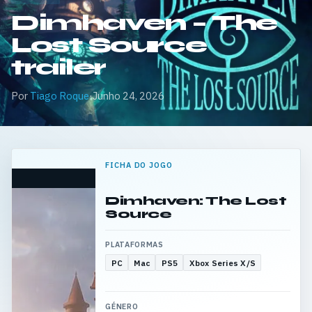
Dimhaven – The
Lost Source
trailer
Por
Tiago Roque
·
Junho 24, 2026
FICHA DO JOGO
Dimhaven: The Lost
Source
PLATAFORMAS
PC
Mac
PS5
Xbox Series X/S
GÉNERO