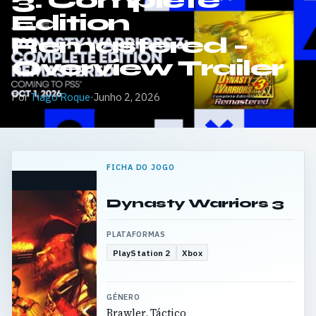
3: Complete
Edition
Remastered –
Overview Trailer
Por
Tiago Roque
·
Junho 2, 2026
FICHA DO JOGO
Dynasty Warriors 3
PLATAFORMAS
PlayStation 2
Xbox
GÉNERO
Brawler, Táctico