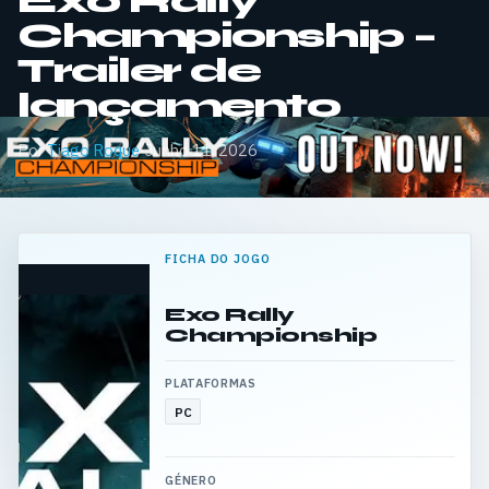
Exo Rally
Championship –
Trailer de
lançamento
Por
Tiago Roque
·
Junho 11, 2026
FICHA DO JOGO
Exo Rally
Championship
PLATAFORMAS
PC
GÉNERO