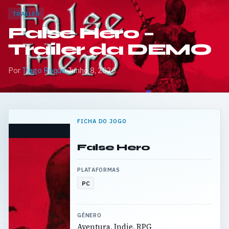
TRAILER
False Hero –
Trailer da DEMO
Por
Tiago Roque
·
Junho 8, 2026
FICHA DO JOGO
False Hero
PLATAFORMAS
PC
GÉNERO
Aventura, Indie, RPG