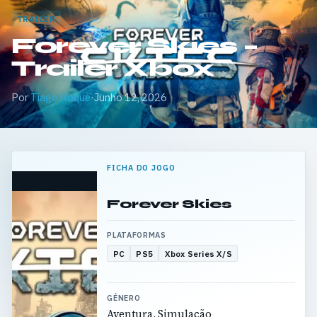
TRAILER
Forever Skies –
Trailer Xbox
Por
Tiago Roque
·
Junho 12, 2026
FICHA DO JOGO
Forever Skies
PLATAFORMAS
PC
PS5
Xbox Series X/S
GÉNERO
Aventura, Simulação