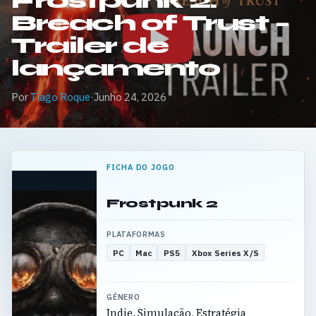
Frostpunk 2:
Breach of Trust –
Trailer de
lançamento
Por
Tiago Roque
·
Junho 24, 2026
FICHA DO JOGO
Frostpunk 2
PLATAFORMAS
PC
Mac
PS5
Xbox Series X/S
GÉNERO
Indie, Simulação, Estratégia