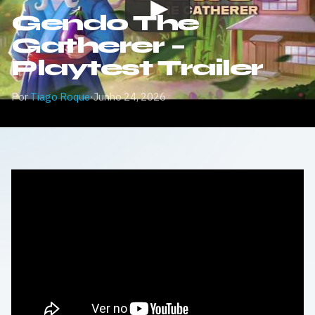
Gendo The
Gatherer –
Playtest Trailer
Por
Tiago Roque
·
Junho 24, 2026