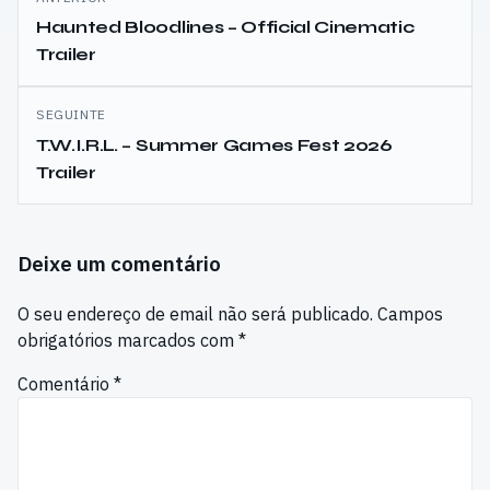
de
Haunted Bloodlines – Official Cinematic
Trailer
artigos
SEGUINTE
T.W.I.R.L. – Summer Games Fest 2026
Trailer
Deixe um comentário
O seu endereço de email não será publicado.
Campos
obrigatórios marcados com
*
Comentário
*