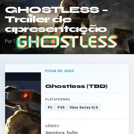
GHOSTLESS –
Trailer de
apresentação
Por
Tiago Roque
·
Junho 8, 2026
FICHA DO JOGO
Ghostless (TBD)
PLATAFORMAS
PC
PS5
Xbox Series X/S
GÉNERO
Aventura, Indie