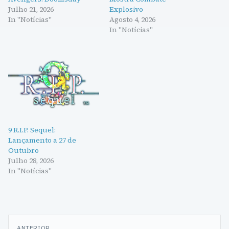
Julho 21, 2026
Explosivo
In "Notícias"
Agosto 4, 2026
In "Notícias"
9 R.I.P. Sequel:
Lançamento a 27 de
Outubro
Julho 28, 2026
In "Notícias"
Navegação
ANTERIOR