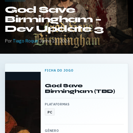
God Save
Birmingham –
Dev Update 3
Por
Tiago Roque
·
Junho 23, 2026
FICHA DO JOGO
God Save
Birmingham (TBD)
PLATAFORMAS
PC
GÉNERO