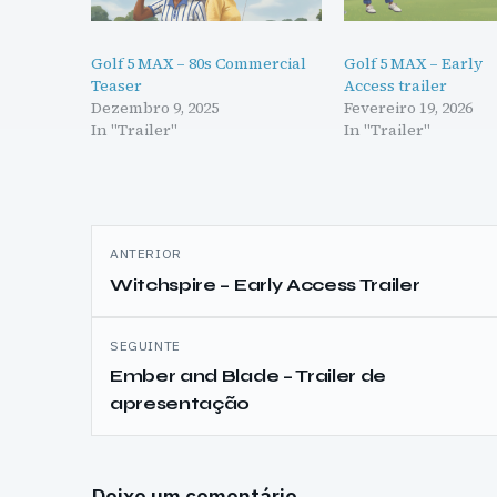
Golf 5 MAX – 80s Commercial
Golf 5 MAX – Early
Teaser
Access trailer
Dezembro 9, 2025
Fevereiro 19, 2026
In "Trailer"
In "Trailer"
Navegação
ANTERIOR
de
Witchspire – Early Access Trailer
artigos
SEGUINTE
Ember and Blade – Trailer de
apresentação
Deixe um comentário