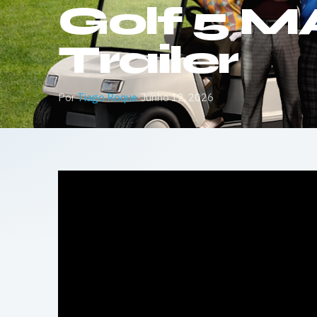
Golf 5 M
Trailer
Por
Tiago Roque
·
Junho 12, 2026