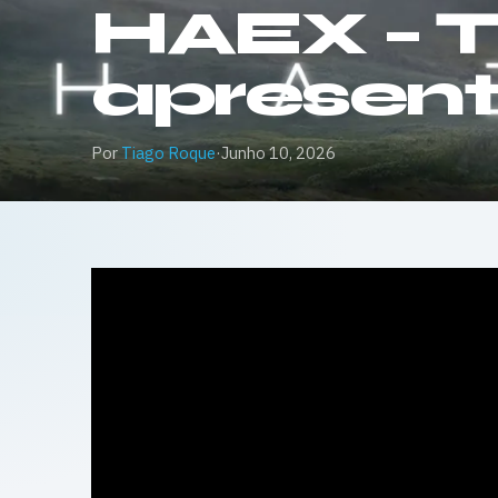
HAEX – Tr
apresen
Por
Tiago Roque
·
Junho 10, 2026