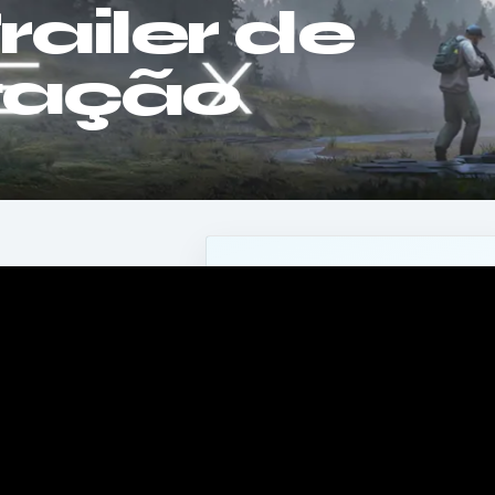
ailer de
tação