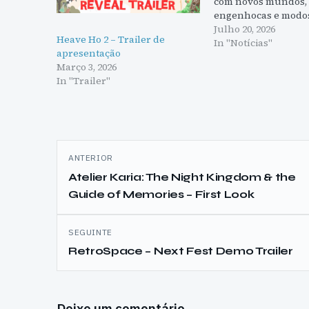
com novos mundos,
engenhocas e modo
multijogador online
Julho 20, 2026
Heave Ho 2 – Trailer de
In "Notícias"
apresentação
Março 3, 2026
In "Trailer"
Navegação
ANTERIOR
de
Atelier Karia: The Night Kingdom & the
Guide of Memories – First Look
artigos
SEGUINTE
RetroSpace – Next Fest Demo Trailer
Deixe um comentário