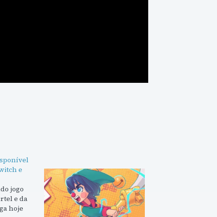
isponível
witch e
do jogo
rtel e da
ega hoje