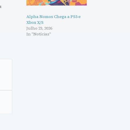
s
.
Alpha Nomos Chega a PS5 e
Xbox X/S
Julho 23, 2026
In "Notícias"