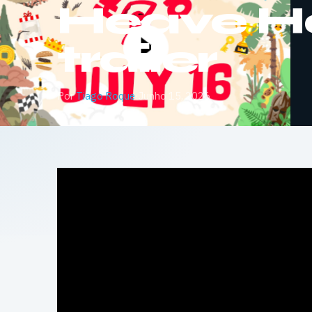
Heave H
trailer
Por
Tiago Roque
·
Junho 15, 2026