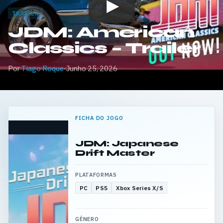
TRAILER
JDM: American
Classics – Trailer
Por
Tiago Roque
·
Junho 25, 2026
FICHA DO JOGO
JDM: Japanese
Drift Master
PLATAFORMAS
PC
PS5
Xbox Series X/S
GÉNERO