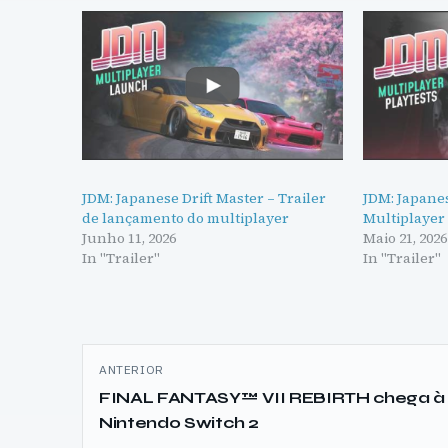
JDM: Japanese Drift Master – Trailer
JDM: Japanes
de lançamento do multiplayer
Multiplayer 
Junho 11, 2026
Maio 21, 2026
In "Trailer"
In "Trailer"
Navegação
ANTERIOR
de
FINAL FANTASY™ VII REBIRTH chega à
Nintendo Switch 2
artigos