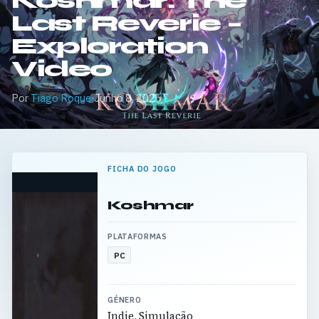
Koshmar: The
Last Reverie –
Exploration
Video
Por
Tiago Roque
·
Junho 8, 2026
FICHA DO JOGO
Koshmar
PLATAFORMAS
PC
GÉNERO
Indie, Simulação