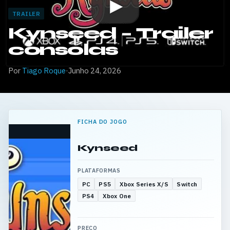
TRAILER
Kynseed – Trailer
consolas
Por
Tiago Roque
·
Junho 24, 2026
FICHA DO JOGO
Kynseed
PLATAFORMAS
PC
PS5
Xbox Series X/S
Switch
PS4
Xbox One
PREÇO