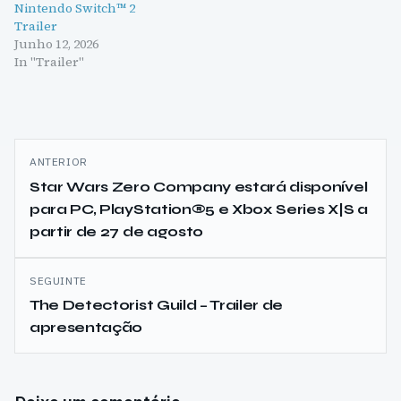
Nintendo Switch™ 2
Trailer
Junho 12, 2026
In "Trailer"
Navegação
ANTERIOR
de
Star Wars Zero Company estará disponível
para PC, PlayStation®5 e Xbox Series X|S a
artigos
partir de 27 de agosto
SEGUINTE
The Detectorist Guild – Trailer de
apresentação