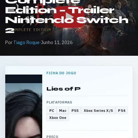
Complete
Edition – Trailer
Nintendo Switch
2
Por
Tiago Roque
·
Junho 11, 2026
FICHA DO JOGO
Lies of P
PLATAFORMAS
PC
Mac
PS5
Xbox Series X/S
PS4
Xbox One
PREÇO