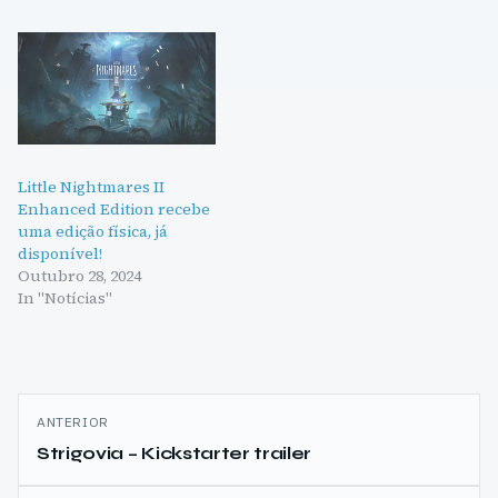
Little Nightmares II
Enhanced Edition recebe
uma edição física, já
disponível!
Outubro 28, 2024
In "Notícias"
Navegação
ANTERIOR
de
Strigovia – Kickstarter trailer
artigos