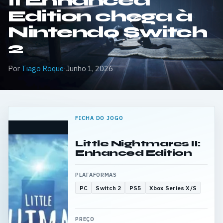
II Enhanced
Edition chega à
Nintendo Switch
2
Por
Tiago Roque
·
Junho 1, 2026
FICHA DO JOGO
Little Nightmares II:
Enhanced Edition
PLATAFORMAS
PC
Switch 2
PS5
Xbox Series X/S
PREÇO