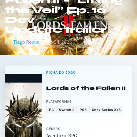
Fallen II – “Lifting
the Veil” Ep. 10
Dev
Update trailer
Por
Tiago Roque
·
Junho 14, 2026
FICHA DO JOGO
Lords of the Fallen II
PLATAFORMAS
PC
Switch 2
PS5
Xbox Series X/S
GÉNERO
Aventura, RPG