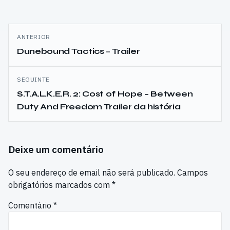
Navegação
ANTERIOR
de
Dunebound Tactics – Trailer
artigos
SEGUINTE
S.T.A.L.K.E.R. 2: Cost of Hope – Between
Duty And Freedom Trailer da história
Deixe um comentário
O seu endereço de email não será publicado.
Campos
obrigatórios marcados com
*
Comentário
*