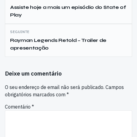
de
Assiste hoje a mais um episódio do State of
Play
artigos
SEGUINTE
Rayman Legends Retold – Trailer de
apresentação
Deixe um comentário
O seu endereço de email não será publicado.
Campos
obrigatórios marcados com
*
Comentário
*