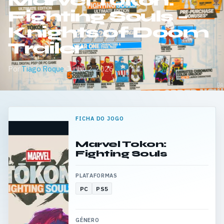
Marvel Tōkon:
Fighting Souls –
Knights of Doom
Trailer
Por
Tiago Roque
·
Junho 2, 2026
FICHA DO JOGO
Marvel Tokon:
Fighting Souls
PLATAFORMAS
PC
PS5
GÉNERO