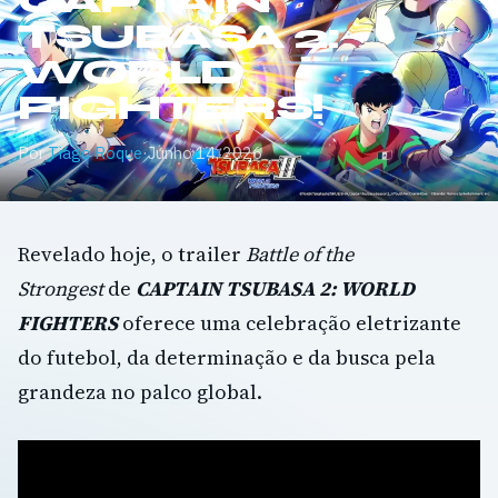
CAPTAIN
TSUBASA 2:
WORLD
FIGHTERS!
Por
Tiago Roque
·
Junho 14, 2026
Revelado hoje, o trailer
Battle of the
Strongest
de
CAPTAIN TSUBASA 2: WORLD
FIGHTERS
oferece uma celebração eletrizante
do futebol, da determinação e da busca pela
grandeza no palco global.