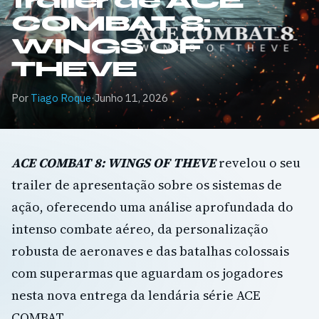
trailer de ACE
COMBAT 8:
WINGS OF
THEVE
Por
Tiago Roque
·
Junho 11, 2026
ACE COMBAT 8: WINGS OF THEVE
revelou o seu
trailer de apresentação sobre os sistemas de
ação, oferecendo uma análise aprofundada do
intenso combate aéreo, da personalização
robusta de aeronaves e das batalhas colossais
com superarmas que aguardam os jogadores
nesta nova entrega da lendária série ACE
COMBAT.