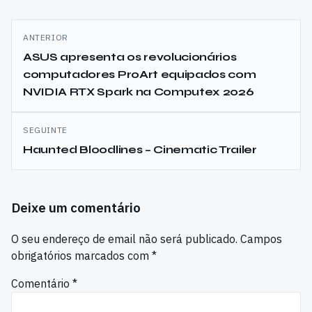
Navegação
ANTERIOR
de
ASUS apresenta os revolucionários
computadores ProArt equipados com
artigos
NVIDIA RTX Spark na Computex 2026
SEGUINTE
Haunted Bloodlines – Cinematic Trailer
Deixe um comentário
O seu endereço de email não será publicado.
Campos
obrigatórios marcados com
*
Comentário
*