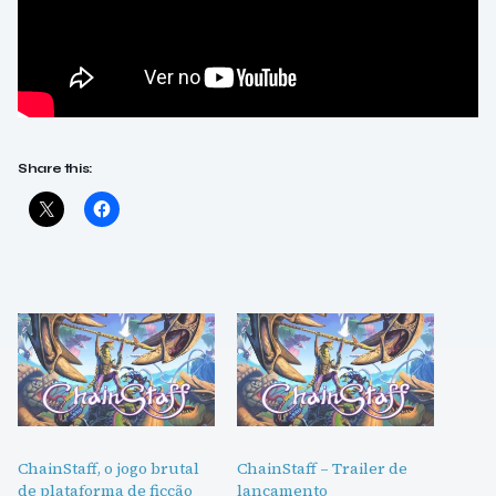
Share this:
ChainStaff, o jogo brutal
ChainStaff – Trailer de
de plataforma de ficção
lançamento