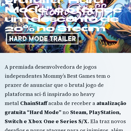
gratuita “Hard
Mode” e oferece
um desconto de
20% no Steam
Por
Tiago Roque
·
Junho 2, 2026
A premiada desenvolvedora de jogos
independentes Mommy’s Best Games tem o
prazer de anunciar que o brutal jogo de
plataforma sci-fi inspirado no heavy
metal
ChainStaff
acaba de receber a
atualização
gratuita “Hard Mode”
no
Steam, PlayStation,
Switch e Xbox One e Series S/X
. Ela traz novos
desafios e novos ataques para os inimigos, além