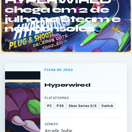
HYPERWIRED
chega em 2 de
julho no Steam e
nos consoles
Por
Tiago Roque
·
Junho 3, 2026
FICHA DO JOGO
Hyperwired
PLATAFORMAS
PC
PS5
Xbox Series X/S
Switch
GÉNERO
Arcade, Indie