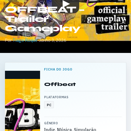
OFFBEAT –
Trailer
Gameplay
Por
Tiago Roque
·
Junho 3, 2026
FICHA DO JOGO
Offbeat
PLATAFORMAS
PC
GÉNERO
Indie, Música, Simulação