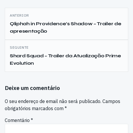
Navegação
ANTERIOR
de
Qliphah in Providence’s Shadow – Trailer de
apresentação
artigos
SEGUINTE
Shard Squad – Trailer da Atualização Prime
Evolution
Deixe um comentário
O seu endereço de email não será publicado.
Campos
obrigatórios marcados com
*
Comentário
*