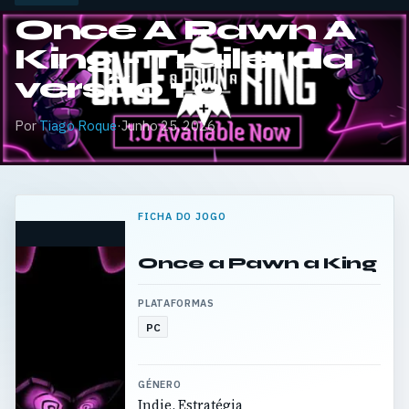
Once A Pawn A
King – Trailer da
versão 1.0
Por
Tiago Roque
·
Junho 25, 2026
FICHA DO JOGO
Once a Pawn a King
PLATAFORMAS
PC
GÉNERO
Indie, Estratégia