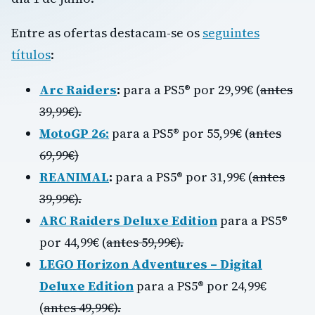
Entre as ofertas destacam-se os
seguintes
títulos
:
Arc Raiders
:
para a PS5® por 29,99€ (
antes
39,99€).
MotoGP 26:
para a PS5® por 55,99€ (
antes
69,99€)
REANIMAL
:
para a PS5® por 31,99€ (
antes
39,99€).
ARC Raiders Deluxe Edition
para a PS5®
por 44,99€ (
antes 59,99€).
LEGO Horizon Adventures – Digital
Deluxe Edition
para a PS5® por 24,99€
(
antes 49,99€).