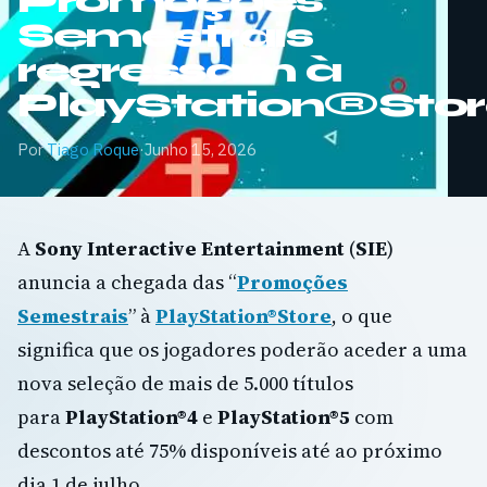
Promoções
Semestrais
regressam à
PlayStation®Sto
Por
Tiago Roque
·
Junho 15, 2026
A
Sony Interactive Entertainment
(
SIE
)
anuncia a chegada das “
Promoções
Semestrais
” à
PlayStation®Store
, o que
significa que os jogadores poderão aceder a uma
nova seleção de mais de 5.000 títulos
para
PlayStation®4
e
PlayStation®5
com
descontos até 75% disponíveis até ao próximo
dia 1 de julho.