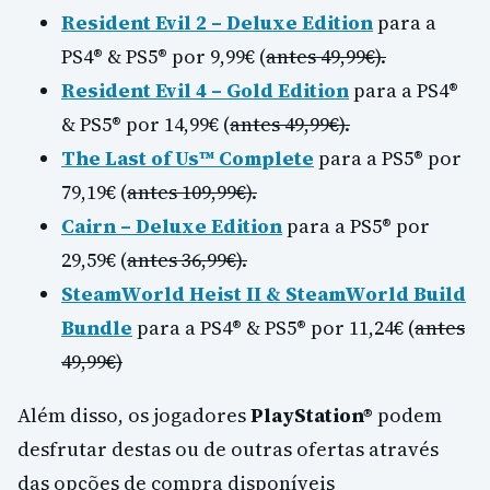
Resident Evil 2 – Deluxe Edition
para a
PS4® & PS5® por 9,99€ (
antes 49,99€).
Resident Evil 4 – Gold Edition
para a PS4®
& PS5® por 14,99€ (
antes 49,99€).
The Last of Us™ Complete
para a PS5® por
79,19€ (
antes 109,99€).
Cairn – Deluxe Edition
para a PS5® por
29,59€ (
antes 36,99€).
SteamWorld Heist II & SteamWorld Build
Bundle
para a PS4® & PS5® por 11,24€ (
antes
49,99€)
Além disso, os jogadores
PlayStation®
podem
desfrutar destas ou de outras ofertas através
das opções de compra disponíveis