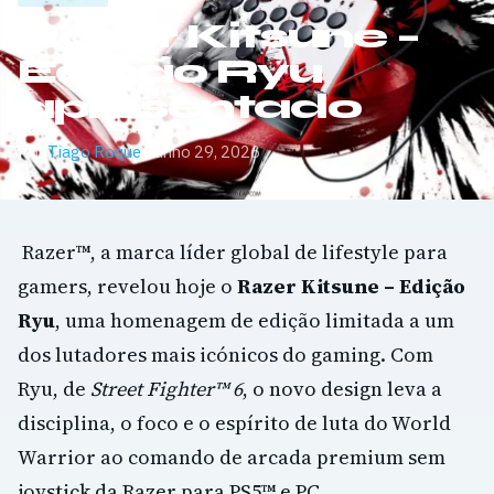
Razer Kitsune –
Edição Ryu
apresentado
Por
Tiago Roque
·
Junho 29, 2026
Razer™, a marca líder global de lifestyle para
gamers, revelou hoje o
Razer Kitsune – Edição
Ryu
, uma homenagem de edição limitada a um
dos lutadores mais icónicos do gaming. Com
Ryu, de
Street Fighter™ 6
, o novo design leva a
disciplina, o foco e o espírito de luta do World
Warrior ao comando de arcada premium sem
joystick da Razer para PS5™ e PC.