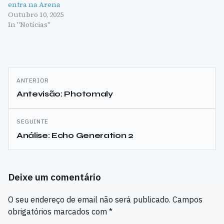
entra na Arena
Outubro 10, 2025
In "Notícias"
Navegação
ANTERIOR
de
Antevisão: Photomaly
artigos
SEGUINTE
Análise: Echo Generation 2
Deixe um comentário
O seu endereço de email não será publicado.
Campos
obrigatórios marcados com
*