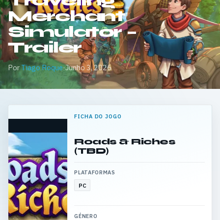
Traveling
Merchant
Simulator –
Trailer
Por
Tiago Roque
·
Junho 3, 2026
FICHA DO JOGO
Roads & Riches
(TBD)
PLATAFORMAS
PC
GÉNERO