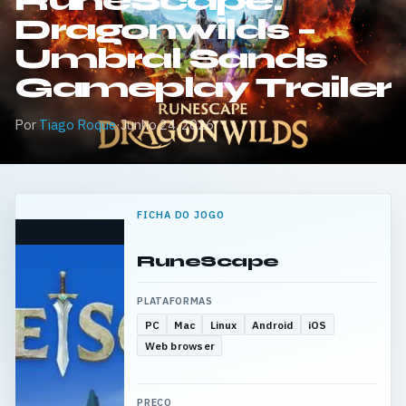
RuneScape:
Dragonwilds –
Umbral Sands
Gameplay Trailer
Por
Tiago Roque
·
Junho 24, 2026
FICHA DO JOGO
RuneScape
PLATAFORMAS
PC
Mac
Linux
Android
iOS
Web browser
PREÇO