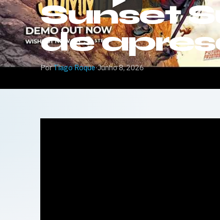
Sunset S
de apre
Por
Tiago Roque
·
Junho 8, 2026