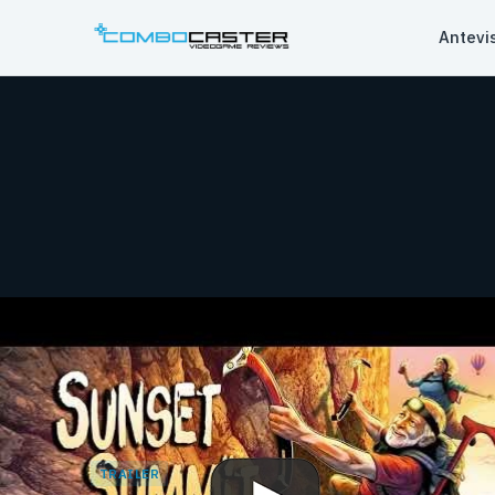
Saltar
Antevi
para
o
conteúdo
TRAILER