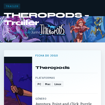
TRAILER
THEROPODS –
Trailer
Por
Tiago Roque
·
Junho 12, 2026
FICHA DO JOGO
Theropods
PLATAFORMAS
PC
Mac
Linux
GÉNERO
Aventura, Point-and-Click, Puzzle