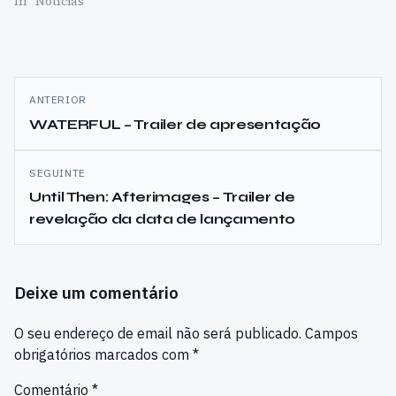
In "Notícias"
Navegação
ANTERIOR
de
WATERFUL – Trailer de apresentação
artigos
SEGUINTE
Until Then: Afterimages – Trailer de
revelação da data de lançamento
Deixe um comentário
O seu endereço de email não será publicado.
Campos
obrigatórios marcados com
*
Comentário
*