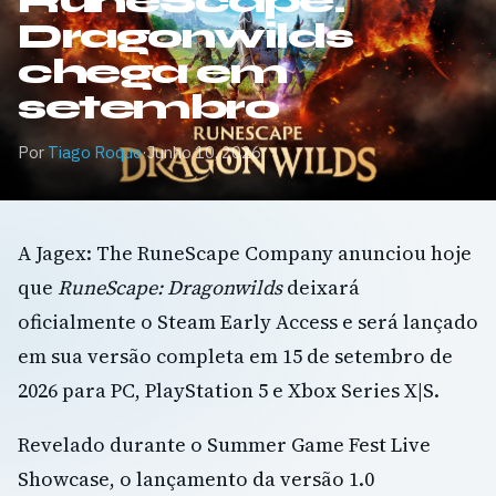
RuneScape:
Dragonwilds
chega em
setembro
Por
Tiago Roque
·
Junho 10, 2026
A Jagex: The RuneScape Company anunciou hoje
que
RuneScape: Dragonwilds
deixará
oficialmente o Steam Early Access e será lançado
em sua versão completa em 15 de setembro de
2026 para PC, PlayStation 5 e Xbox Series X|S.
Revelado durante o Summer Game Fest Live
Showcase, o lançamento da versão 1.0