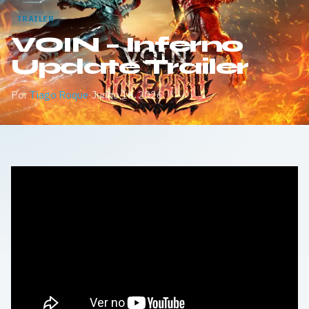
TRAILER
VOIN – Inferno
Update Trailer
Por
Tiago Roque
·
Junho 16, 2026