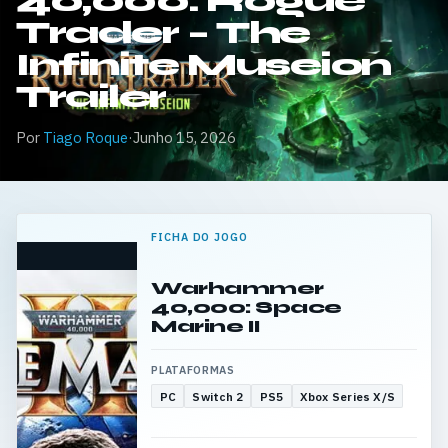
40,000: Rogue
Trader – The
Infinite Museion
Trailer
Por
Tiago Roque
·
Junho 15, 2026
FICHA DO JOGO
Warhammer
40,000: Space
Marine II
PLATAFORMAS
PC
Switch 2
PS5
Xbox Series X/S