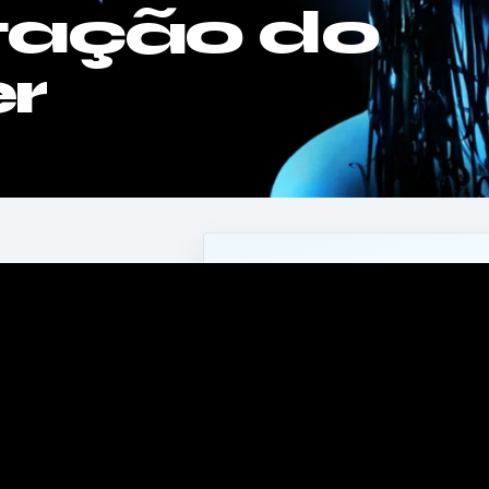
tação do
r