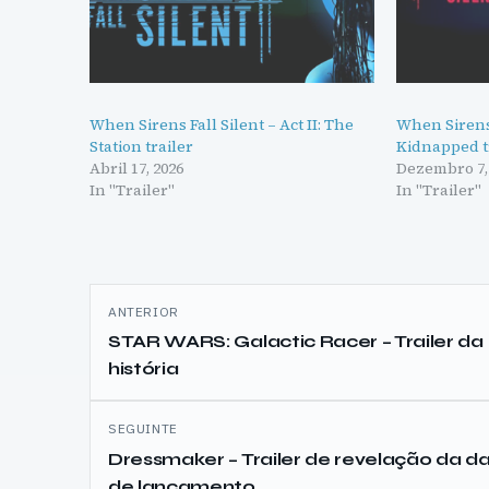
When Sirens Fall Silent – Act II: The
When Sirens 
Station trailer
Kidnapped t
Abril 17, 2026
Dezembro 7,
In "Trailer"
In "Trailer"
Navegação
ANTERIOR
de
STAR WARS: Galactic Racer – Trailer da
história
artigos
SEGUINTE
Dressmaker – Trailer de revelação da d
de lançamento