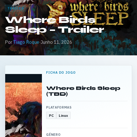
TRAILER
Where Birds
Sleep – Trailer
Por
Tiago Roque
·
Junho 11, 2026
FICHA DO JOGO
Where Birds Sleep
(TBD)
PLATAFORMAS
PC
Linux
GÉNERO