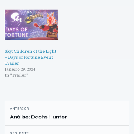
Sky: Children of the Light
– Days of Fortune Event
Trailer
Janeiro 29, 2024
In "Trailer"
Navegação
ANTERIOR
de
Análise: Dachs Hunter
artigos
SEGUINTE