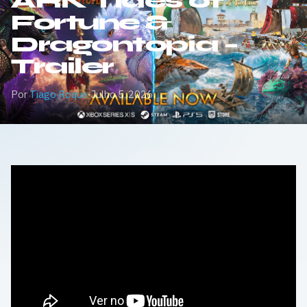
ARK Tides of
Fortune &
Dragontopia –
Trailer
Por
Tiago Roque
·
Julho 5, 2026