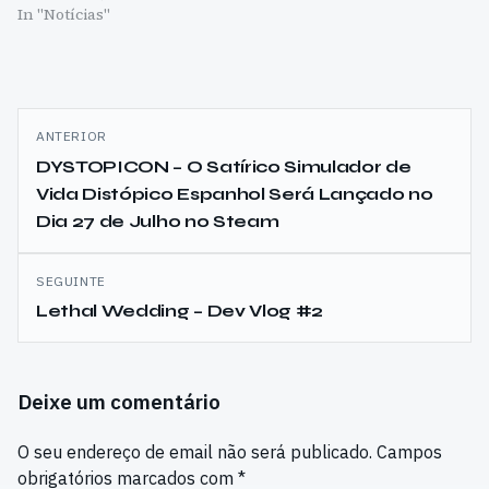
In "Notícias"
Navegação
ANTERIOR
de
DYSTOPICON – O Satírico Simulador de
Vida Distópico Espanhol Será Lançado no
artigos
Dia 27 de Julho no Steam
SEGUINTE
Lethal Wedding – Dev Vlog #2
Deixe um comentário
O seu endereço de email não será publicado.
Campos
obrigatórios marcados com
*