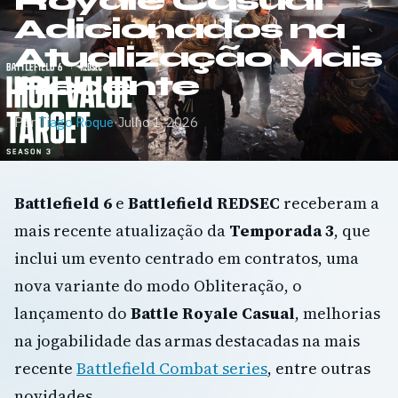
Royale Casual
Adicionados na
Atualização Mais
Recente
Por
Tiago Roque
·
Julho 1, 2026
Battlefield 6
e
Battlefield REDSEC
receberam a
mais recente atualização da
Temporada 3
, que
inclui um evento centrado em contratos, uma
nova variante do modo Obliteração, o
lançamento do
Battle Royale Casual
, melhorias
na jogabilidade das armas destacadas na mais
recente
Battlefield Combat series
, entre outras
novidades.